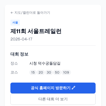
calRUNdar - 마라톤 러닝 대
마라톤, 러닝 대회 일정을 달력과 지도 형식으로 한눈에 확인하세
← 지도/캘린더로 돌아가기
서울
제11회 서울트레일런
2026-04-17
대회 정보
장소
시청 덕수궁돌담길
코스
15
20
30
50
109
공식 홈페이지 방문하기 🔗
다른 대회 더 보기